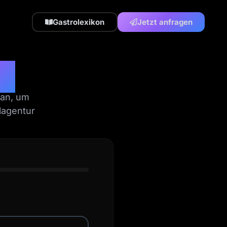
Gastrolexikon
Jetzt anfragen
n.
 an, um
lagentur