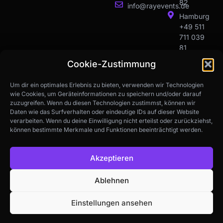
82
info@rayevents.de
Hamburg
+49 511
711 039
81
Bremen
Cookie-Zustimmung
+49 511
711 039
Um dir ein optimales Erlebnis zu bieten, verwenden wir Technologien
81
wie Cookies, um Geräteinformationen zu speichern und/oder darauf
zuzugreifen. Wenn du diesen Technologien zustimmst, können wir
Daten wie das Surfverhalten oder eindeutige IDs auf dieser Website
verarbeiten. Wenn du deine Einwilligung nicht erteilst oder zurückziehst,
Google bewertet
können bestimmte Merkmale und Funktionen beeinträchtigt werden.
4.9
GVP-Zertifikat
Akzeptieren
Erlaubnis zur
Arbeitnehmerüberlassung
Ablehnen
Einstellungen ansehen
Impressum
Datenschutz
© 2026 Ray Events. Alle
Cookie-Richtlinie
Rechte vorbehalten.